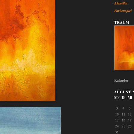
Aktuelles
Farbenspiel
TRAUM
Kalender
AUGUST 2
Mo
Di
Mi
3
4
5
10
11
12
17
18
19
24
25
26
31