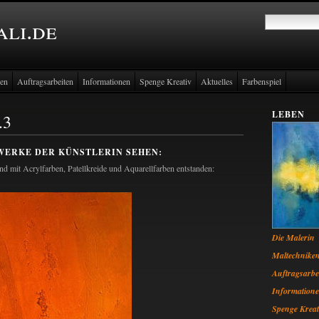
ali.de
ken
Auftragsarbeiten
Informationen
Spenge Kreativ
Aktuelles
Farbenspiel
LEBEN
.3
 WERKE DER KÜNSTLERIN SEHEN:
nd mit Acrylfarben, Patellkreide und Aquarellfarben entstanden:
Die Malerin
Maltechnike
Auftragsarbe
Information
Spenge Kreat