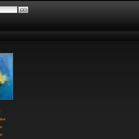
n
iten
en
iv