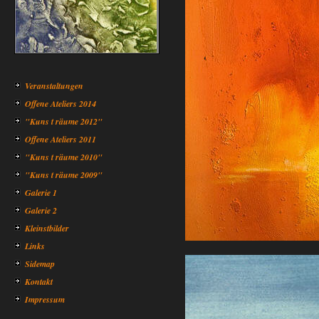
Veranstaltungen
Offene Ateliers 2014
"Kuns t räume 2012"
Offene Ateliers 2011
"Kuns t räume 2010"
"Kuns t räume 2009"
Galerie 1
Galerie 2
Kleinstbilder
Links
Sidemap
Kontakt
Impressum