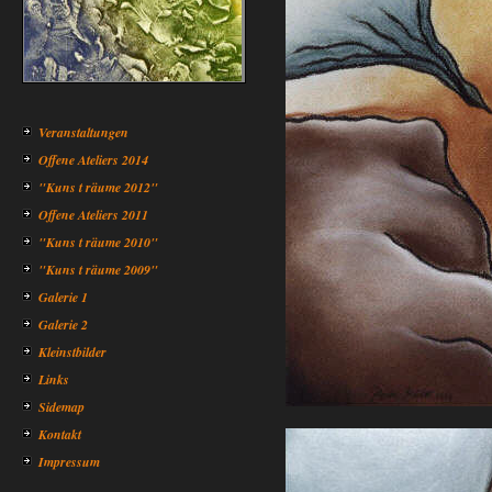
Veranstaltungen
Offene Ateliers 2014
"Kuns t räume 2012"
Offene Ateliers 2011
"Kuns t räume 2010"
"Kuns t räume 2009"
Galerie 1
Galerie 2
Kleinstbilder
Links
Sidemap
Kontakt
Impressum